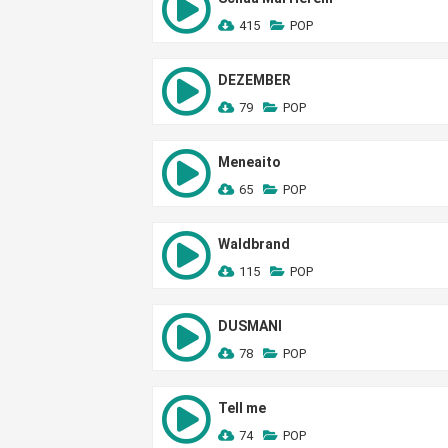
415
POP
DEZEMBER
79
POP
Meneaito
65
POP
Waldbrand
115
POP
DUSMANI
78
POP
Tell me
74
POP