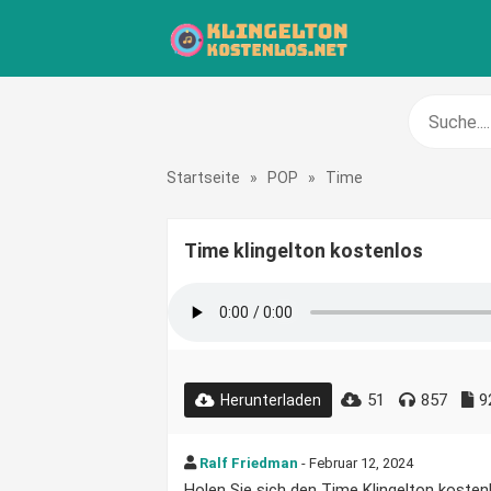
Startseite
»
POP
»
Time
Time klingelton kostenlos
51
857
9
Herunterladen
Ralf Friedman
- Februar 12, 2024
Holen Sie sich den Time Klingelton kostenl