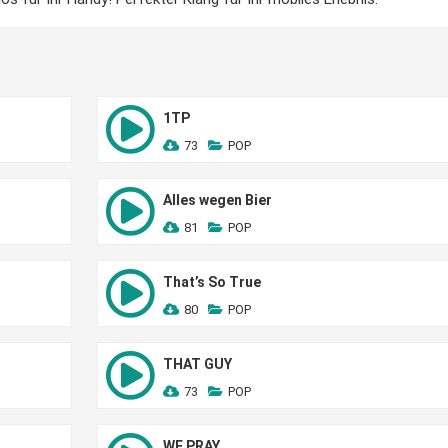
1TP
73
POP
Alles wegen Bier
81
POP
That’s So True
80
POP
THAT GUY
73
POP
WE PRAY