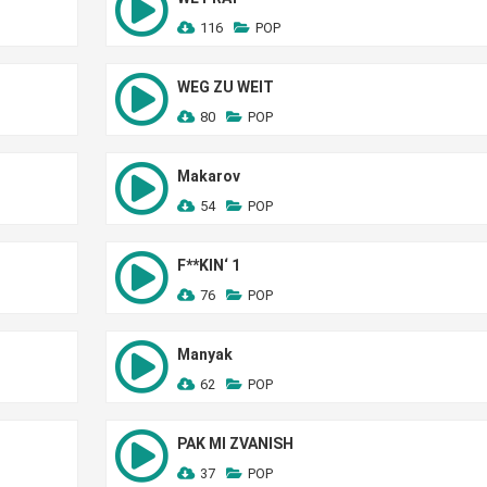
116
POP
WEG ZU WEIT
80
POP
Makarov
54
POP
F**KIN‘ 1
76
POP
Manyak
62
POP
PAK MI ZVANISH
37
POP