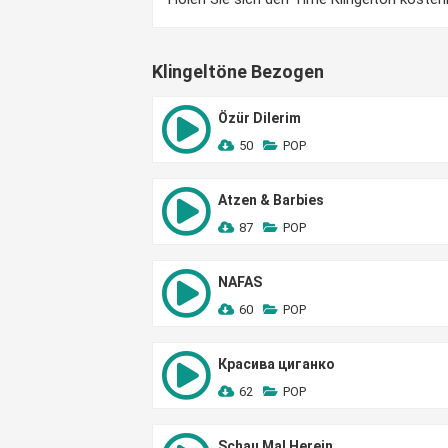
Klingeltöne Bezogen
Özür Dilerim
50
POP
Atzen & Barbies
87
POP
NAFAS
60
POP
Красива циганко
62
POP
Schau Mal Herein