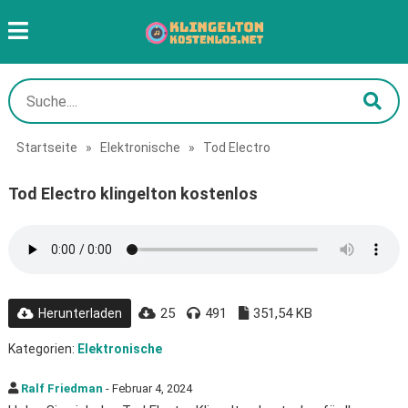
Startseite
»
Elektronische
»
Tod Electro
Tod Electro klingelton kostenlos
25
491
351,54 KB
Herunterladen
Kategorien:
Elektronische
Ralf Friedman
- Februar 4, 2024