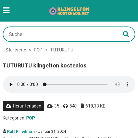
Startseite
»
POP
»
TUTURUTU
TUTURUTU klingelton kostenlos
35
540
618,18 KB
Herunterladen
Kategorien:
POP
Ralf Friedman
- Januar 31, 2024