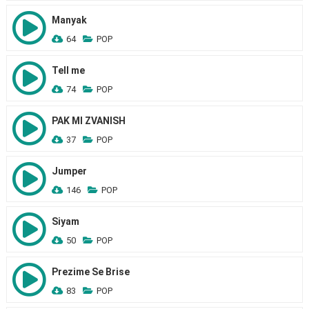
Manyak
64
POP
Tell me
74
POP
PAK MI ZVANISH
37
POP
Jumper
146
POP
Siyam
50
POP
Prezime Se Brise
83
POP