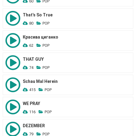
60
POP
That’s So True
80
POP
Красива циганко
62
POP
THAT GUY
74
POP
Schau Mal Herein
415
POP
WE PRAY
116
POP
DEZEMBER
79
POP