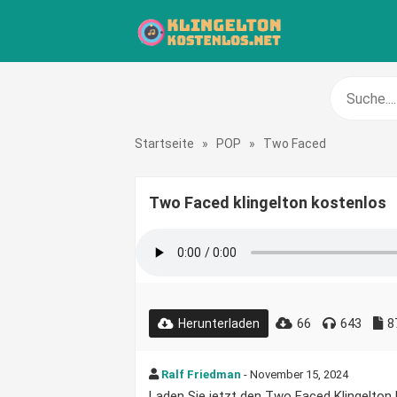
Startseite
»
POP
»
Two Faced
Two Faced klingelton kostenlos
66
643
8
Herunterladen
Ralf Friedman
- November 15, 2024
Laden Sie jetzt den Two Faced Klingelton k