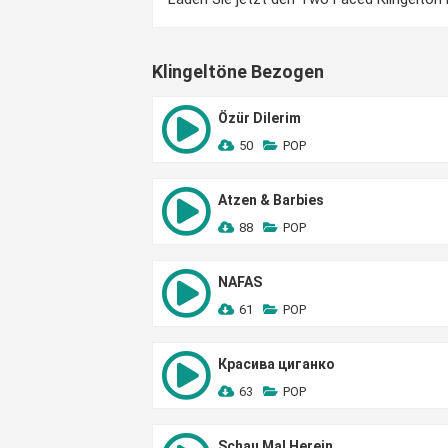
Klingeltöne Bezogen
Özür Dilerim
50
POP
Atzen & Barbies
88
POP
NAFAS
61
POP
Красива циганко
63
POP
Schau Mal Herein