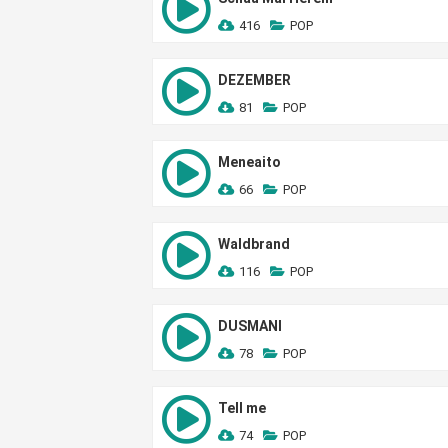
416
POP
DEZEMBER
81
POP
Meneaito
66
POP
Waldbrand
116
POP
DUSMANI
78
POP
Tell me
74
POP