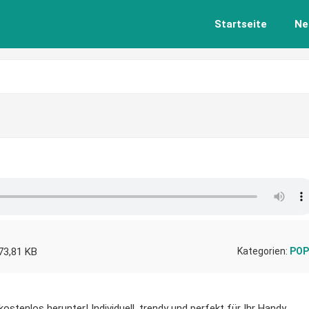
Startseite
Ne
73,81 KB
Kategorien:
POP
ostenlos herunter! Individuell, trendy und perfekt für Ihr Handy.