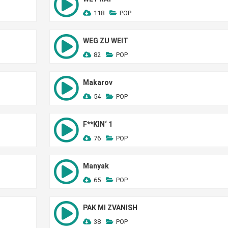
118
POP
WEG ZU WEIT
82
POP
Makarov
54
POP
F**KIN‘ 1
76
POP
Manyak
65
POP
PAK MI ZVANISH
38
POP