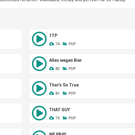
1TP
74
POP
Alles wegen Bier
83
POP
That’s So True
81
POP
THAT GUY
75
POP
WE PRAY