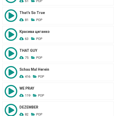
61
POP
That’s So True
81
POP
Красива циганко
63
POP
THAT GUY
75
POP
Schau Mal Herein
416
POP
WE PRAY
119
POP
DEZEMBER
82
POP