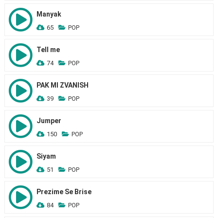
Manyak
65
POP
Tell me
74
POP
PAK MI ZVANISH
39
POP
Jumper
150
POP
Siyam
51
POP
Prezime Se Brise
84
POP