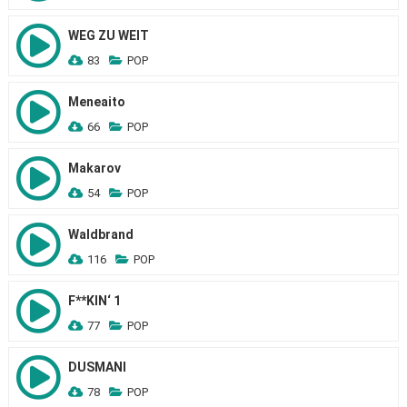
WEG ZU WEIT
83
POP
Meneaito
66
POP
Makarov
54
POP
Waldbrand
116
POP
F**KIN‘ 1
77
POP
DUSMANI
78
POP