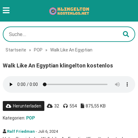
Startseite
»
POP
»
Walk Like An Egyptian
Walk Like An Egyptian klingelton kostenlos
32
554
875,55 KB
Herunterladen
Kategorien:
POP
Ralf Friedman
- Juli 6, 2024