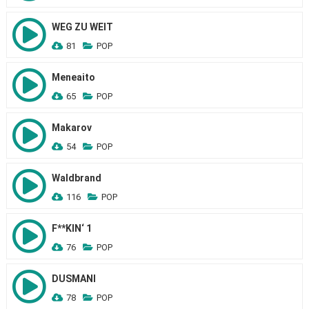
WEG ZU WEIT
81
POP
Meneaito
65
POP
Makarov
54
POP
Waldbrand
116
POP
F**KIN‘ 1
76
POP
DUSMANI
78
POP