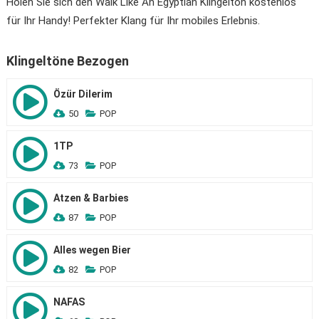
Holen Sie sich den Walk Like An Egyptian Klingelton kostenlos
für Ihr Handy! Perfekter Klang für Ihr mobiles Erlebnis.
Klingeltöne Bezogen
Özür Dilerim
50
POP
1TP
73
POP
Atzen & Barbies
87
POP
Alles wegen Bier
82
POP
NAFAS