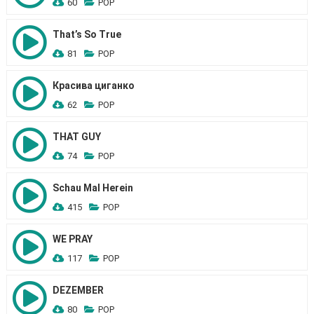
60
POP
That’s So True
81
POP
Красива циганко
62
POP
THAT GUY
74
POP
Schau Mal Herein
415
POP
WE PRAY
117
POP
DEZEMBER
80
POP