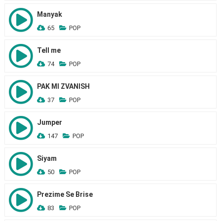
Manyak
65
POP
Tell me
74
POP
PAK MI ZVANISH
37
POP
Jumper
147
POP
Siyam
50
POP
Prezime Se Brise
83
POP