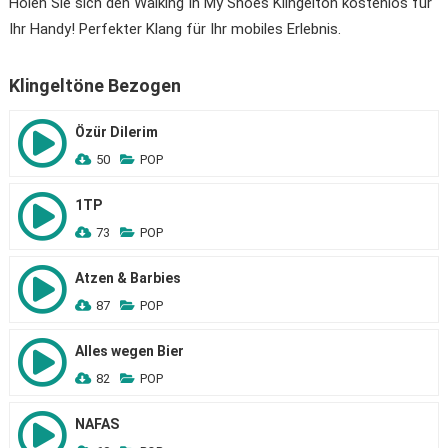
Holen Sie sich den Walking In My Shoes Klingelton kostenlos für
Ihr Handy! Perfekter Klang für Ihr mobiles Erlebnis.
Klingeltöne Bezogen
Özür Dilerim
50
POP
1TP
73
POP
Atzen & Barbies
87
POP
Alles wegen Bier
82
POP
NAFAS