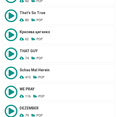
60
POP
That’s So True
80
POP
Красива циганко
62
POP
THAT GUY
74
POP
Schau Mal Herein
415
POP
WE PRAY
116
POP
DEZEMBER
79
POP