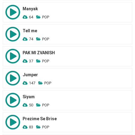
Manyak
64
POP
Tell me
74
POP
PAK MI ZVANISH
37
POP
Jumper
147
POP
Siyam
50
POP
Prezime Se Brise
83
POP