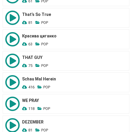
61
POP
That’s So True
81
POP
Красива циганко
63
POP
THAT GUY
75
POP
Schau Mal Herein
416
POP
WE PRAY
118
POP
DEZEMBER
81
POP