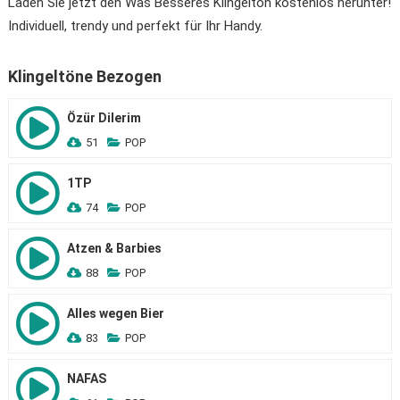
Laden Sie jetzt den Was Besseres Klingelton kostenlos herunter!
Individuell, trendy und perfekt für Ihr Handy.
Klingeltöne Bezogen
Özür Dilerim
51
POP
1TP
74
POP
Atzen & Barbies
88
POP
Alles wegen Bier
83
POP
NAFAS