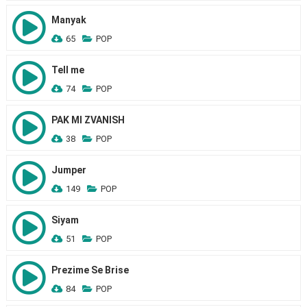
Manyak
65
POP
Tell me
74
POP
PAK MI ZVANISH
38
POP
Jumper
149
POP
Siyam
51
POP
Prezime Se Brise
84
POP