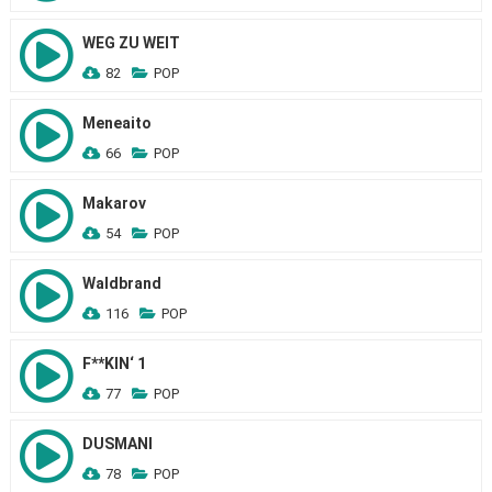
WEG ZU WEIT
82
POP
Meneaito
66
POP
Makarov
54
POP
Waldbrand
116
POP
F**KIN‘ 1
77
POP
DUSMANI
78
POP