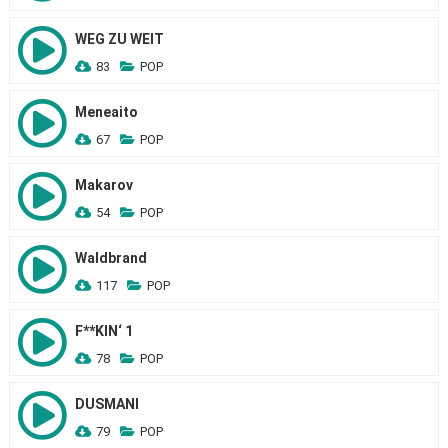
WEG ZU WEIT
83
POP
Meneaito
67
POP
Makarov
54
POP
Waldbrand
117
POP
F**KIN‘ 1
78
POP
DUSMANI
79
POP