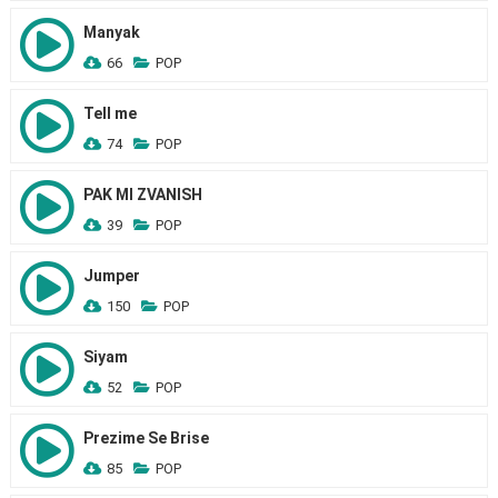
Manyak
66
POP
Tell me
74
POP
PAK MI ZVANISH
39
POP
Jumper
150
POP
Siyam
52
POP
Prezime Se Brise
85
POP