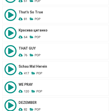
61
POP
That’s So True
81
POP
Красива циганко
64
POP
THAT GUY
76
POP
Schau Mal Herein
417
POP
WE PRAY
120
POP
DEZEMBER
82
POP