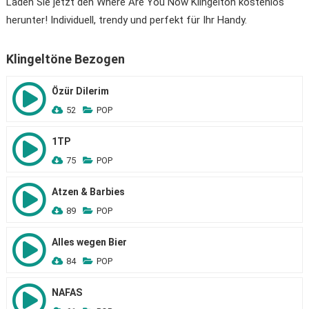
Laden Sie jetzt den Where Are You Now Klingelton kostenlos
herunter! Individuell, trendy und perfekt für Ihr Handy.
Klingeltöne Bezogen
Özür Dilerim
52
POP
1TP
75
POP
Atzen & Barbies
89
POP
Alles wegen Bier
84
POP
NAFAS