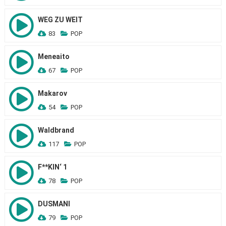
WEG ZU WEIT
83
POP
Meneaito
67
POP
Makarov
54
POP
Waldbrand
117
POP
F**KIN‘ 1
78
POP
DUSMANI
79
POP