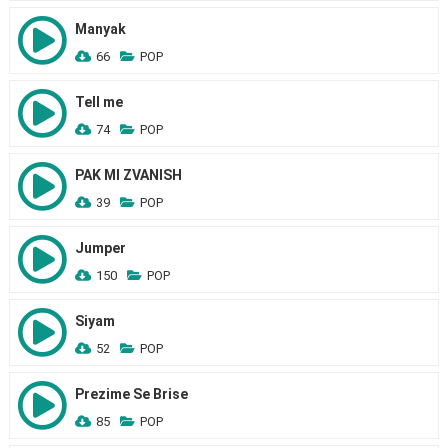
Manyak
66
POP
Tell me
74
POP
PAK MI ZVANISH
39
POP
Jumper
150
POP
Siyam
52
POP
Prezime Se Brise
85
POP