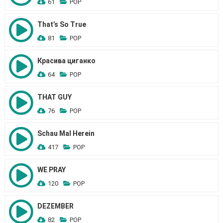
61
POP
That’s So True
81
POP
Красива циганко
64
POP
THAT GUY
76
POP
Schau Mal Herein
417
POP
WE PRAY
120
POP
DEZEMBER
82
POP