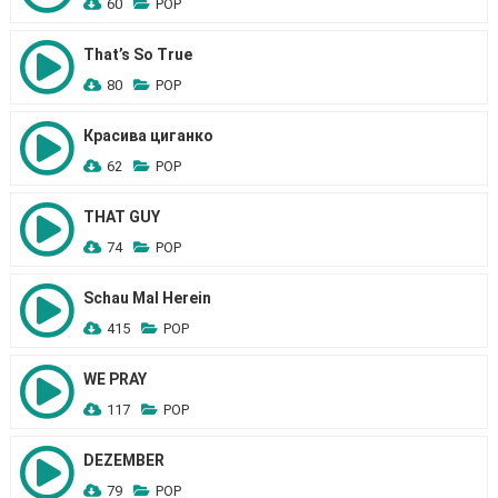
60
POP
That’s So True
80
POP
Красива циганко
62
POP
THAT GUY
74
POP
Schau Mal Herein
415
POP
WE PRAY
117
POP
DEZEMBER
79
POP