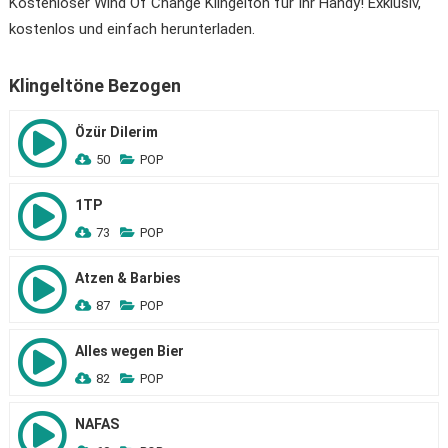
Kostenloser Wind Of Change Klingelton für Ihr Handy! Exklusiv,
kostenlos und einfach herunterladen.
Klingeltöne Bezogen
Özür Dilerim
50
POP
1TP
73
POP
Atzen & Barbies
87
POP
Alles wegen Bier
82
POP
NAFAS