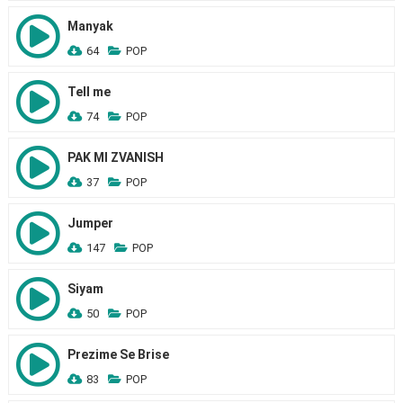
Manyak
64
POP
Tell me
74
POP
PAK MI ZVANISH
37
POP
Jumper
147
POP
Siyam
50
POP
Prezime Se Brise
83
POP