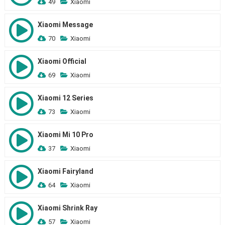
49
Xiaomi
Xiaomi Message
70
Xiaomi
Xiaomi Official
69
Xiaomi
Xiaomi 12 Series
73
Xiaomi
Xiaomi Mi 10 Pro
37
Xiaomi
Xiaomi Fairyland
64
Xiaomi
Xiaomi Shrink Ray
57
Xiaomi