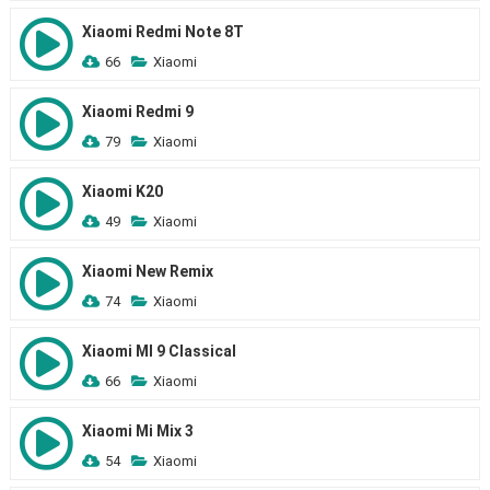
Xiaomi Redmi Note 8T
66
Xiaomi
Xiaomi Redmi 9
79
Xiaomi
Xiaomi K20
49
Xiaomi
Xiaomi New Remix
74
Xiaomi
Xiaomi MI 9 Classical
66
Xiaomi
Xiaomi Mi Mix 3
54
Xiaomi