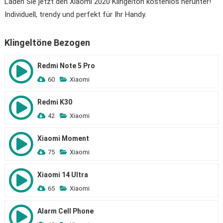
Laden Sie jetzt den Xiaomi 2020 Klingelton kostenlos herunter!
Individuell, trendy und perfekt für Ihr Handy.
Klingeltöne Bezogen
Redmi Note 5 Pro
60
Xiaomi
Redmi K30
42
Xiaomi
Xiaomi Moment
75
Xiaomi
Xiaomi 14 Ultra
65
Xiaomi
Alarm Cell Phone