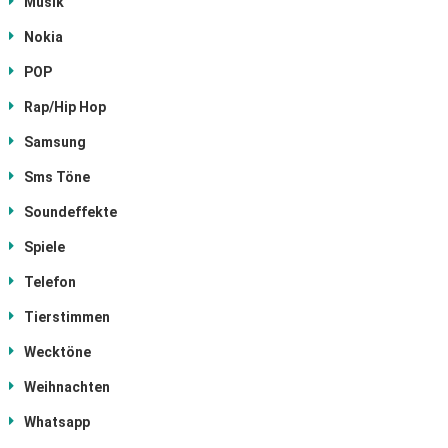
Musik
Nokia
POP
Rap/Hip Hop
Samsung
Sms Töne
Soundeffekte
Spiele
Telefon
Tierstimmen
Wecktöne
Weihnachten
Whatsapp