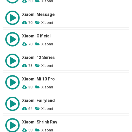
50
Xiaomi
Xiaomi Message
70
Xiaomi
Xiaomi Official
70
Xiaomi
Xiaomi 12 Series
73
Xiaomi
Xiaomi Mi 10 Pro
38
Xiaomi
Xiaomi Fairyland
64
Xiaomi
Xiaomi Shrink Ray
58
Xiaomi