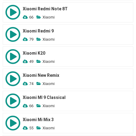
Xiaomi Redmi Note 8T
66
Xiaomi
Xiaomi Redmi 9
79
Xiaomi
Xiaomi K20
49
Xiaomi
Xiaomi New Remix
74
Xiaomi
Xiaomi MI 9 Classical
66
Xiaomi
Xiaomi Mi Mix 3
55
Xiaomi