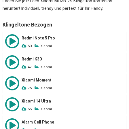
Laden Sie jetzt den Xiaomi Mi Mix 2S Klingelton kostenlos
herunter! Individuell, trendy und perfekt für Ihr Handy.
Klingeltöne Bezogen
Redmi Note 5 Pro
60
Xiaomi
Redmi K30
42
Xiaomi
Xiaomi Moment
75
Xiaomi
Xiaomi 14 Ultra
66
Xiaomi
Alarm Cell Phone