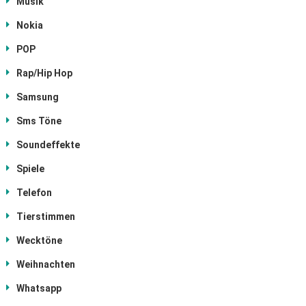
Musik
Nokia
POP
Rap/Hip Hop
Samsung
Sms Töne
Soundeffekte
Spiele
Telefon
Tierstimmen
Wecktöne
Weihnachten
Whatsapp