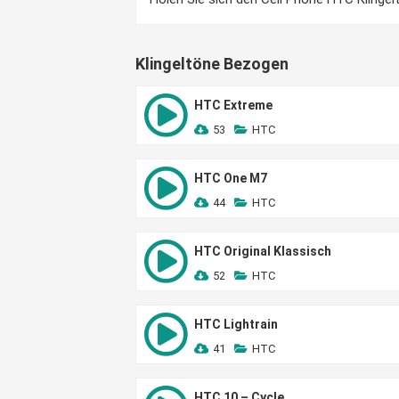
Klingeltöne Bezogen
HTC Extreme
53
HTC
HTC One M7
44
HTC
HTC Original Klassisch
52
HTC
HTC Lightrain
41
HTC
HTC 10 – Cycle