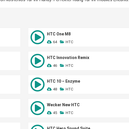
HTC One M8
64
HTC
HTC Innovation Remix
46
HTC
HTC 10 – Enzyme
48
HTC
Wecker New HTC
45
HTC
HTC Hero Sound Suite