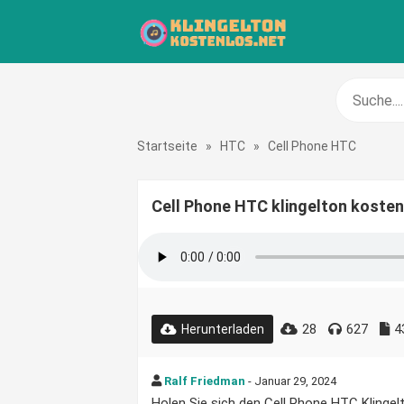
Startseite
»
HTC
»
Cell Phone HTC
Cell Phone HTC klingelton kosten
28
627
4
Herunterladen
Ralf Friedman
- Januar 29, 2024
Holen Sie sich den Cell Phone HTC Klingelt