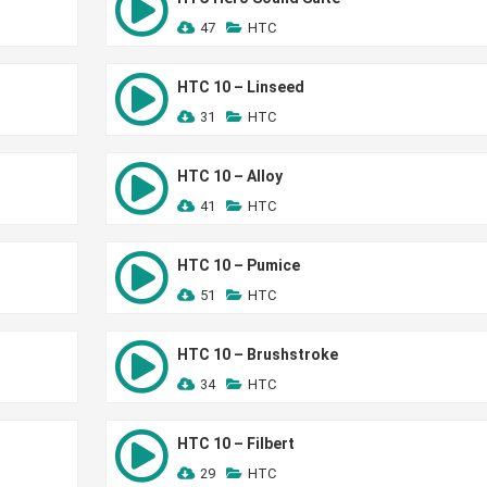
47
HTC
HTC 10 – Linseed
31
HTC
HTC 10 – Alloy
41
HTC
HTC 10 – Pumice
51
HTC
HTC 10 – Brushstroke
34
HTC
HTC 10 – Filbert
29
HTC