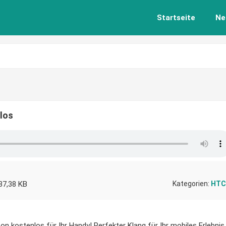
Startseite
Ne
los
37,38 KB
Kategorien:
HTC
on kostenlos für Ihr Handy! Perfekter Klang für Ihr mobiles Erlebnis.