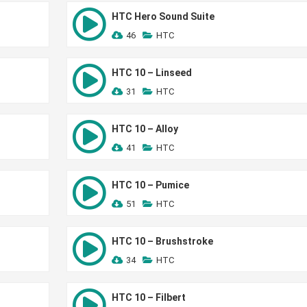
HTC Hero Sound Suite
46
HTC
HTC 10 – Linseed
31
HTC
HTC 10 – Alloy
41
HTC
HTC 10 – Pumice
51
HTC
HTC 10 – Brushstroke
34
HTC
HTC 10 – Filbert