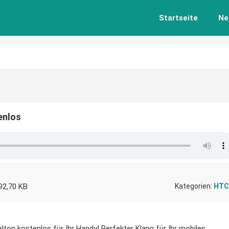
Startseite
Ne
enlos
92,70 KB
Kategorien:
HTC
ton kostenlos für Ihr Handy! Perfekter Klang für Ihr mobiles