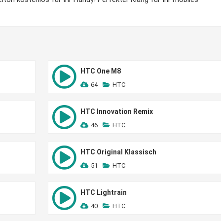
HTC One M8
64
HTC
HTC Innovation Remix
46
HTC
HTC Original Klassisch
51
HTC
HTC Lightrain
40
HTC