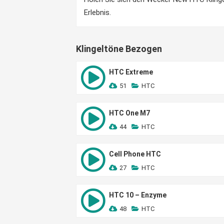
Erlebnis.
Klingeltöne Bezogen
HTC Extreme
51
HTC
HTC One M7
44
HTC
Cell Phone HTC
27
HTC
HTC 10 – Enzyme
48
HTC