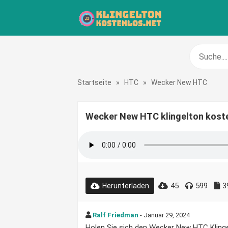
Startseite
»
HTC
»
Wecker New HTC
Wecker New HTC klingelton kost
45
599
3
Herunterladen
Ralf Friedman
- Januar 29, 2024
Holen Sie sich den Wecker New HTC Klingel