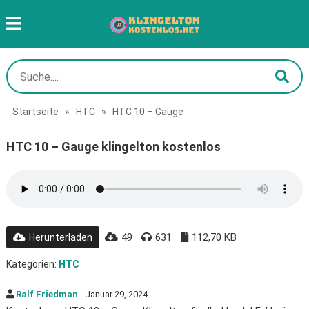
Startseite
»
HTC
»
HTC 10 – Gauge
HTC 10 – Gauge klingelton kostenlos
49
631
112,70 KB
Herunterladen
Kategorien:
HTC
Ralf Friedman
- Januar 29, 2024