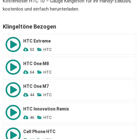
Kostenloser HTC 10 – Gauge Klingelton für Ihr Handy! Exklusiv,
kostenlos und einfach herunterladen.
Klingeltöne Bezogen
HTC Extreme
53
HTC
HTC One M8
64
HTC
HTC One M7
44
HTC
HTC Innovation Remix
46
HTC
Cell Phone HTC