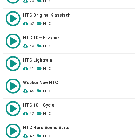
28
HTC
HTC Original Klassisch
52
HTC
HTC 10 – Enzyme
49
HTC
HTC Lightrain
41
HTC
Wecker New HTC
45
HTC
HTC 10 – Cycle
42
HTC
HTC Hero Sound Suite
47
HTC