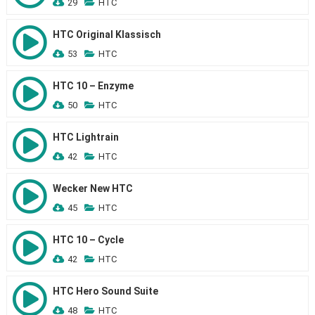
29
HTC
HTC Original Klassisch
53
HTC
HTC 10 – Enzyme
50
HTC
HTC Lightrain
42
HTC
Wecker New HTC
45
HTC
HTC 10 – Cycle
42
HTC
HTC Hero Sound Suite
48
HTC