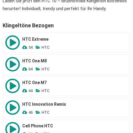
Laden Sie jetzt den HTC 10 – Brushstroke Klingelton kostenlos
herunter! Individuell, trendy und perfekt für Ihr Handy.
Klingeltöne Bezogen
HTC Extreme
54
HTC
HTC One M8
64
HTC
HTC One M7
44
HTC
HTC Innovation Remix
46
HTC
Cell Phone HTC