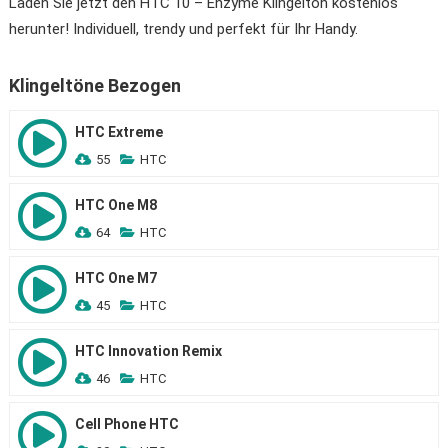
Laden Sie jetzt den HTC 10 – Enzyme Klingelton kostenlos
herunter! Individuell, trendy und perfekt für Ihr Handy.
Klingeltöne Bezogen
HTC Extreme
55
HTC
HTC One M8
64
HTC
HTC One M7
45
HTC
HTC Innovation Remix
46
HTC
Cell Phone HTC