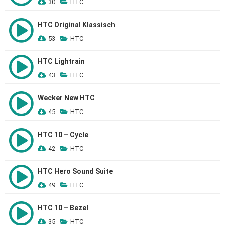
30
HTC
HTC Original Klassisch
53
HTC
HTC Lightrain
43
HTC
Wecker New HTC
45
HTC
HTC 10 – Cycle
42
HTC
HTC Hero Sound Suite
49
HTC
HTC 10 – Bezel
35
HTC