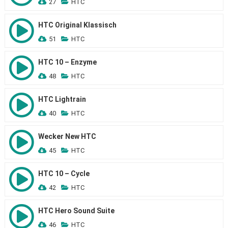
27
HTC
HTC Original Klassisch
51
HTC
HTC 10 – Enzyme
48
HTC
HTC Lightrain
40
HTC
Wecker New HTC
45
HTC
HTC 10 – Cycle
42
HTC
HTC Hero Sound Suite
46
HTC