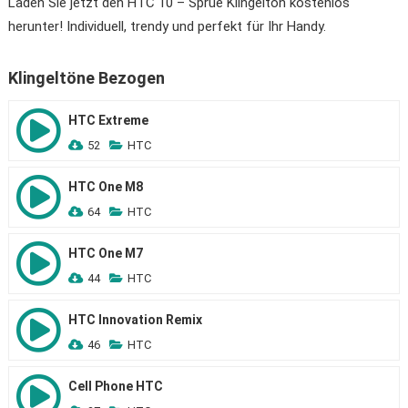
Laden Sie jetzt den HTC 10 – Sprue Klingelton kostenlos
herunter! Individuell, trendy und perfekt für Ihr Handy.
Klingeltöne Bezogen
HTC Extreme
52
HTC
HTC One M8
64
HTC
HTC One M7
44
HTC
HTC Innovation Remix
46
HTC
Cell Phone HTC