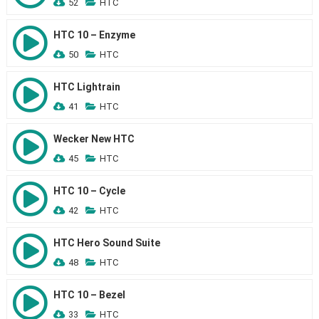
52
HTC
HTC 10 – Enzyme
50
HTC
HTC Lightrain
41
HTC
Wecker New HTC
45
HTC
HTC 10 – Cycle
42
HTC
HTC Hero Sound Suite
48
HTC
HTC 10 – Bezel
33
HTC