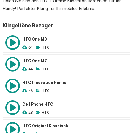
Holen Sie sich den HTC Extreme Klingelton kostenlos für Ihr
Handy! Perfekter Klang für Ihr mobiles Erlebnis.
Klingeltöne Bezogen
HTC One M8
64
HTC
HTC One M7
44
HTC
HTC Innovation Remix
46
HTC
Cell Phone HTC
28
HTC
HTC Original Klassisch