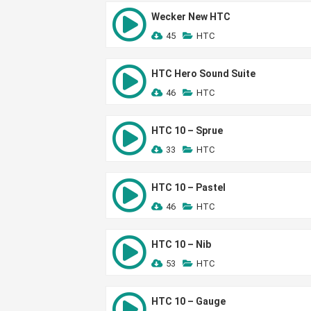
Wecker New HTC
45
HTC
HTC Hero Sound Suite
46
HTC
HTC 10 – Sprue
33
HTC
HTC 10 – Pastel
46
HTC
HTC 10 – Nib
53
HTC
HTC 10 – Gauge