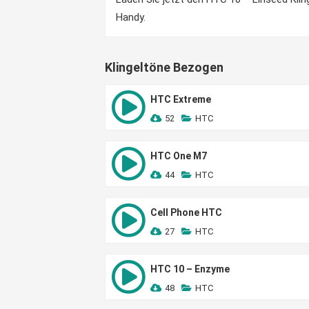
Handy.
Klingeltöne Bezogen
HTC Extreme
52
HTC
HTC One M7
44
HTC
Cell Phone HTC
27
HTC
HTC 10 – Enzyme
48
HTC