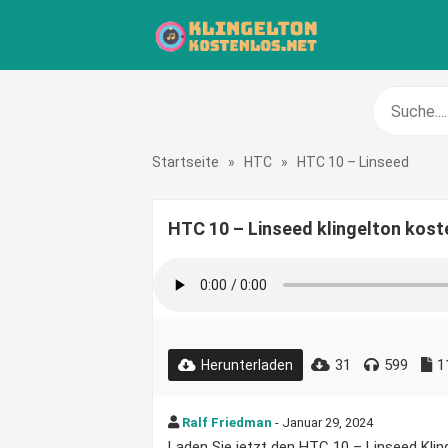
Startseite
»
HTC
»
HTC 10 – Linseed
HTC 10 – Linseed klingelton kost
31
599
1
Herunterladen
Ralf Friedman
- Januar 29, 2024
Laden Sie jetzt den HTC 10 – Linseed Klinge