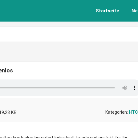
Startseite
Ne
enlos
19,23 KB
Kategorien:
HTC
lton kostenlos herunter! Individuell, trendy und perfekt für Ihr