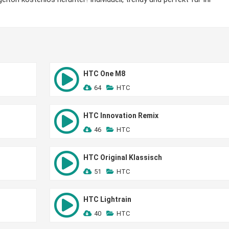
HTC One M8
64
HTC
HTC Innovation Remix
46
HTC
HTC Original Klassisch
51
HTC
HTC Lightrain
40
HTC