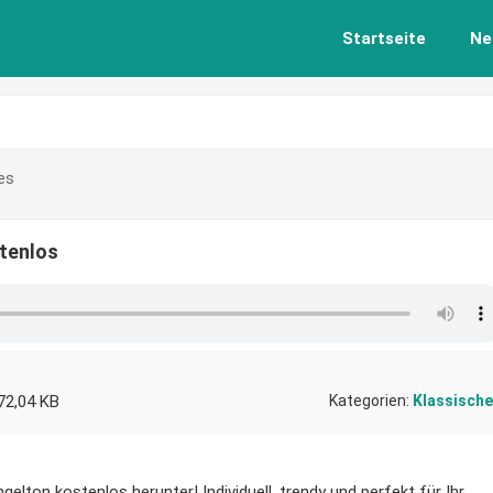
Startseite
Ne
es
stenlos
72,04 KB
Kategorien:
Klassische
elton kostenlos herunter! Individuell, trendy und perfekt für Ihr