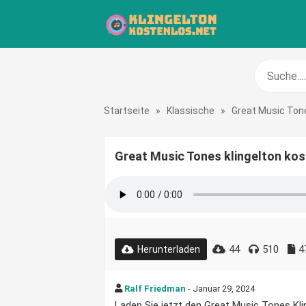
Startseite
»
Klassische
»
Great Music Ton
Great Music Tones klingelton ko
44
510
4
Herunterladen
Ralf Friedman
- Januar 29, 2024
Laden Sie jetzt den Great Music Tones Kling