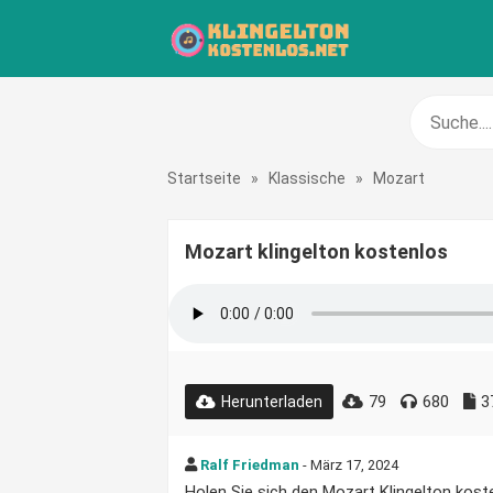
Startseite
»
Klassische
»
Mozart
Mozart klingelton kostenlos
79
680
3
Herunterladen
Ralf Friedman
- März 17, 2024
Holen Sie sich den Mozart Klingelton koste