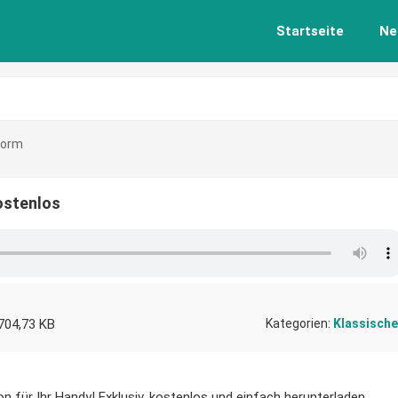
Startseite
Ne
torm
ostenlos
704,73 KB
Kategorien:
Klassische
n für Ihr Handy! Exklusiv, kostenlos und einfach herunterladen.