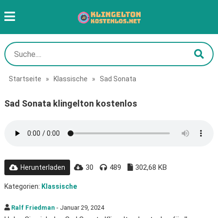
Startseite
»
Klassische
»
Sad Sonata
Sad Sonata klingelton kostenlos
30
489
302,68 KB
Herunterladen
Kategorien:
Klassische
Ralf Friedman
- Januar 29, 2024