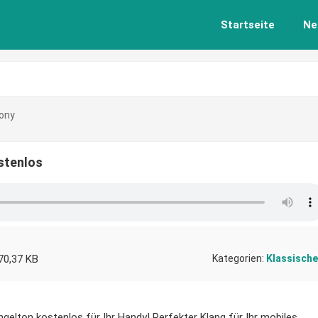
Startseite
Ne
ony
stenlos
70,37 KB
Kategorien:
Klassische
gelton kostenlos für Ihr Handy! Perfekter Klang für Ihr mobiles