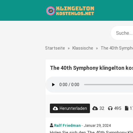
Startseite
»
Klassische
»
The 40th Symph
The 40th Symphony klingelton ko
32
495
1
Herunterladen
Ralf Friedman
- Januar 29, 2024
Holen Sie sich den The 40th Symphony Klin