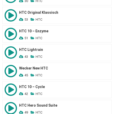
30
HTC
HTC Original Klassisch
53
HTC
HTC 10 – Enzyme
51
HTC
HTC Lightrain
43
HTC
Wecker New HTC
45
HTC
HTC 10 – Cycle
42
HTC
HTC Hero Sound Suite
49
HTC