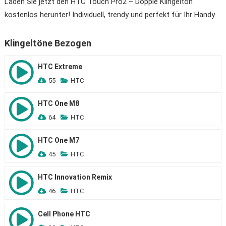
Laden Sie jetzt den HTC Touch Pro2 – Dopple Klingelton
kostenlos herunter! Individuell, trendy und perfekt für Ihr Handy.
Klingeltöne Bezogen
HTC Extreme
55
HTC
HTC One M8
64
HTC
HTC One M7
45
HTC
HTC Innovation Remix
46
HTC
Cell Phone HTC