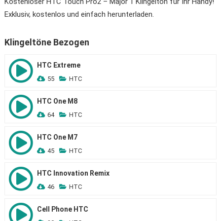
Kostenloser HTC Touch Pro2 – Major 1 Klingelton für Ihr Handy!
Exklusiv, kostenlos und einfach herunterladen.
Klingeltöne Bezogen
HTC Extreme
55
HTC
HTC One M8
64
HTC
HTC One M7
45
HTC
HTC Innovation Remix
46
HTC
Cell Phone HTC