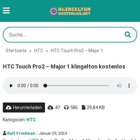
Startseite
»
HTC
»
HTC Touch Pro2 – Major 1
HTC Touch Pro2 – Major 1 klingelton kostenlos
47
586
29,84 KB
Herunterladen
Kategorien:
HTC
Ralf Friedman
- Januar 29, 2024