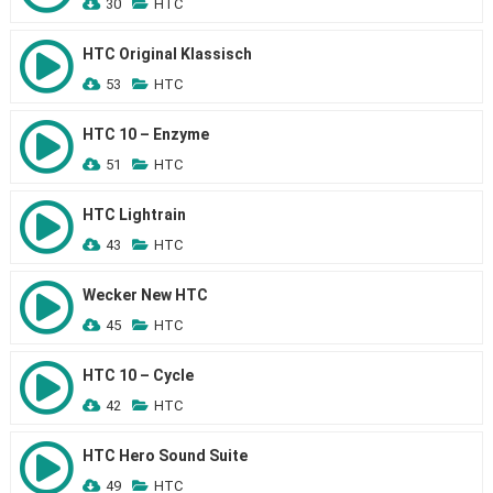
30
HTC
HTC Original Klassisch
53
HTC
HTC 10 – Enzyme
51
HTC
HTC Lightrain
43
HTC
Wecker New HTC
45
HTC
HTC 10 – Cycle
42
HTC
HTC Hero Sound Suite
49
HTC