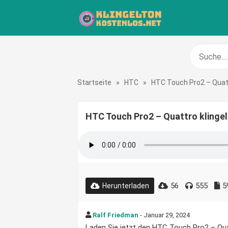
Startseite
»
HTC
»
HTC Touch Pro2 – Quat
HTC Touch Pro2 – Quattro klinge
56
555
5
Herunterladen
Ralf Friedman
- Januar 29, 2024
Laden Sie jetzt den HTC Touch Pro2 – Quatt