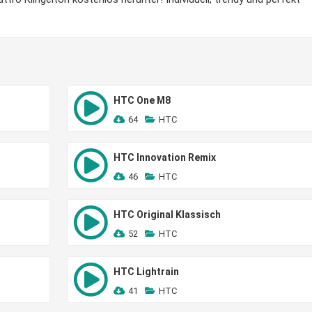
HTC One M8
64
HTC
HTC Innovation Remix
46
HTC
HTC Original Klassisch
52
HTC
HTC Lightrain
41
HTC