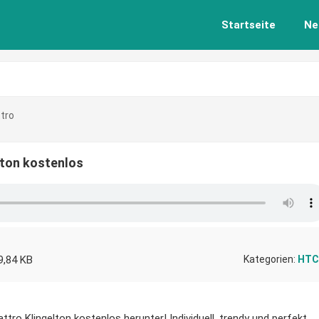
Startseite
Ne
tro
lton kostenlos
9,84 KB
Kategorien:
HTC
ro Klingelton kostenlos herunter! Individuell, trendy und perfekt