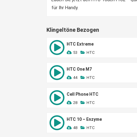
für Ihr Handy.
Klingeltöne Bezogen
HTC Extreme
53
HTC
HTC One M7
44
HTC
Cell Phone HTC
28
HTC
HTC 10 – Enzyme
48
HTC