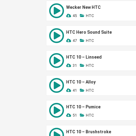
Wecker New HTC
45
HTC
HTC Hero Sound Suite
47
HTC
HTC 10 – Linseed
31
HTC
HTC 10 – Alloy
41
HTC
HTC 10 – Pumice
51
HTC
HTC 10 – Brushstroke